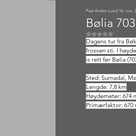
Paal Andre Lund
16. nov. 
Sørlandet
Østlandet
Bølia 70
Gitt NaN av 5 
Dagens tur fra Bøk
frossen sti. I høyd
is rett før Bølia (70
Sted: Surnadal, M
Lengde: 7,8 km
Høydemeter: 674 
Primærfaktor: 670