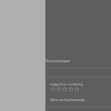
Kommentarer
Legg til en vurdering
Molnesfjellet 122 moh - Giske
Skriv en kommentar …