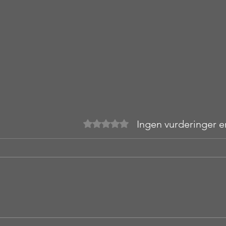
Ingen vurderinger 
Gitt 0 av 5 stjerner.
Sukkertoppen 314 moh -
Ålesund