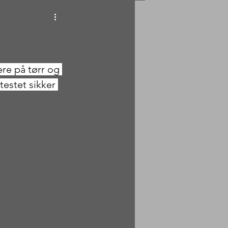
re på tørr og 
testet sikker 