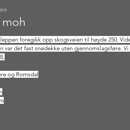
2019
3 moh
stjerner.
leppen foregikk opp skogsveien til høyde 250. Vide
en var det fast snødekke uten gjennomslagsføre. Vi 
3).
øre og Romsdal
m
 m