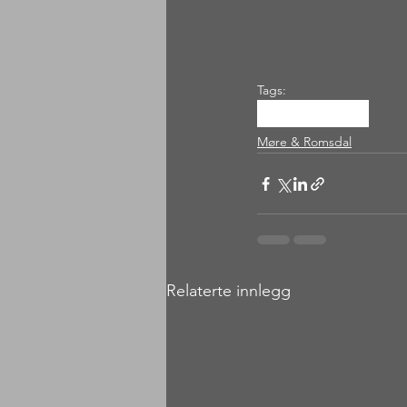
Tags:
surnadal
bølia
Møre & Romsdal
Relaterte innlegg