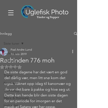
Innlegg
Siste turer
Paal Andre Lund
Siste turer
13. feb. 2019
Rødtinden 776 moh
Svalbard
Gitt NaN av 5 stjerner.
Finnmark
De siste dagene har det vært en god 
Troms
del dårlig vær, men litt snø kom det 
Nordland
også. Våknet opp idag til kanonvær og 
da var det bare å pakke og hive seg ut. 
Trøndelag
Dette kan hende blir den siste dagen 
Møre & Romsdal
for en periode for imorgen er det 
Innlandet
meldt et Satans vær her oppe. 