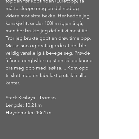
toppen før Rødtinden (Luretopp) så 
måtte sleppe meg en del ned og 
videre mot siste bakke. Her hadde jeg 
kanskje litt under 100hm igjen å gå, 
men her brukte jeg definitivt mest tid. 
Tror jeg brukte godt en drøy time opp. 
Masse snø og bratt gjorde at det ble 
veldig vanskelig å bevege seg. Prøvde 
å finne berghyller og stein så jeg kunne 
dra meg opp med isøksa.... Kom opp 
til slutt med en fabelaktig utsikt i alle 
kanter.
Sted: Kvaløya - Tromsø
Lengde: 10,2 km
Høydemeter: 1064 m