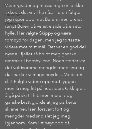
Varmegrader og masse regn er jo ikke 
Vestland
akkurat det vi vil ha nå.... Turen fulgte 
Sørlandet
jeg i spor opp mot Buren, men dreiet 
Østlandet
rundt Buren på venstre side på en stor 
hylle. Her valgte 
Skippy 
og være 
fornøyd for dagen, men jeg fortsatte 
videre mot mitt mål. Det var en god del 
nysnø i fjellet så holdt meg ganske 
nærme til berghyllene. Noen steder var 
det voldsomme mengder med snø og 
da snakker vi mage høyde.... Voldsomt 
slit! Fulgte videre opp mot ryggen, 
men la meg litt på nedsiden. Gikk greit 
å gå på ski til hit, men mere is og 
ganske bratt gjorde at jeg parkerte 
skiene her. Isen forsvant fort og 
mengder med snø slet jeg meg 
igjennom. Kom litt høyt opp på 