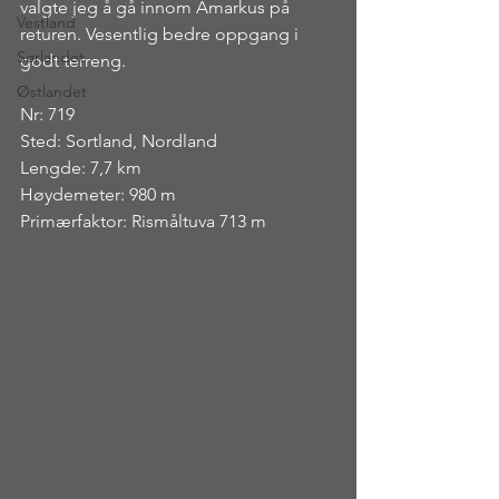
valgte jeg å gå innom Amarkus på 
Vestland
returen. Vesentlig bedre oppgang i 
Sørlandet
godt terreng.
Østlandet
Nr: 719
Sted: Sortland, Nordland
Lengde: 7,7 km
Høydemeter: 980 m
Primærfaktor: Rismåltuva 713 m