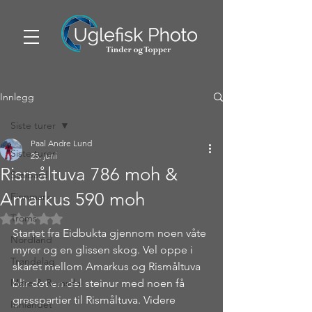
Innlegg
Siste turer
Paal Andre Lund
Siste turer
25. juni
Rismåltuva 786 moh &
Svalbard
Amarkus 590 moh
Finnmark
Troms
Gitt NaN av 5 stjerner.
Startet fra Eidbukta gjennom noen våte 
Nordland
myrer og en glissen skog. Vel oppe i 
Trøndelag
skaret mellom Amarkus og Rismåltuva 
Møre & Romsdal
blir det en del steinur med noen få 
gresspartier til Rismåltuva. Videre 
Innlandet