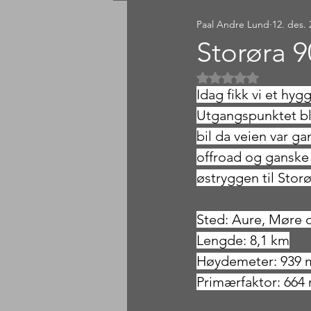
Paal Andre Lund
12. des.
Sørlandet
Østlandet
Storøra 
Gitt NaN av 5 
Idag fikk vi et hyg
Utgangspunktet ble
bil da veien var ga
offroad og ganske l
østryggen til Sto
Sted: Aure, Møre
Lengde: 8,1 km
Høydemeter: 939 
Primærfaktor: 664