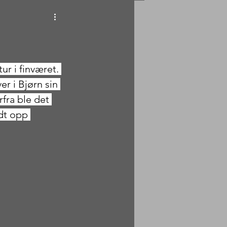
ur i finværet. 
r i Bjørn sin 
rfra ble det 
dt opp 