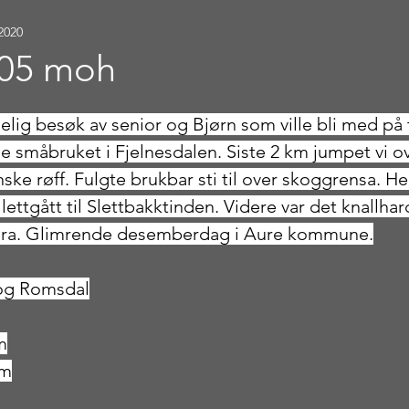
 2020
905 moh
stjerner.
gelig besøk av senior og Bjørn som ville bli med på t
 småbruket i Fjelnesdalen. Siste 2 km jumpet vi ove
nske røff. Fulgte brukbar sti til over skoggrensa. He
ettgått til Slettbakktinden. Videre var det knallhar
røra. Glimrende desemberdag i Aure kommune.
 og Romsdal
m
 m