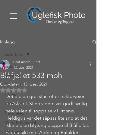
Innlegg
Siste turer
Paal Andre Lund
Siste turer
10. des. 2021
Blåfjellet 533 moh
Svalbard
Oppdatert:
13. des. 2021
Finnmark
Gitt NaN av 5 stjerner.
Troms
Det ble en grei start etter traktorveien 
fra Askvoll. Stien videre var godt synlig 
Nordland
hele veien til topps selv i litt snø. 
Trøndelag
Heldigvis var det såpass lite snø at det 
Møre & Romsdal
ikke ble en blytung etappe til Blåfjellet. 
Innlandet
Flott utsikt mot Alden og Batalden.