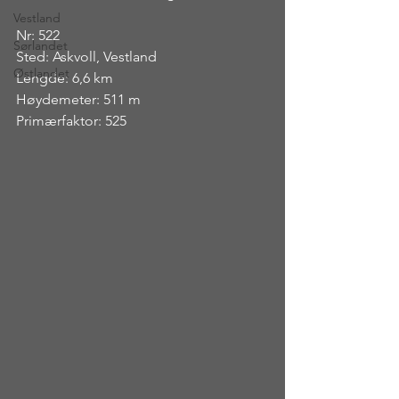
Vestland
Nr: 522
Sørlandet
Sted: Askvoll, Vestland
Østlandet
Lengde: 6,6 km
Høydemeter: 511 m
Primærfaktor: 525