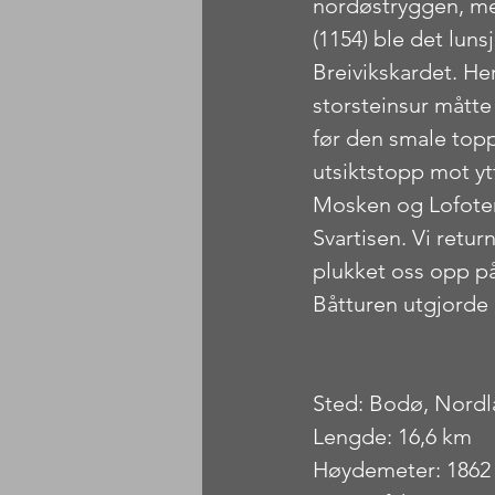
nordøstryggen, men
(1154) ble det luns
Breivikskardet. He
storsteinsur måtte
før den smale topp
utsiktstopp mot ytt
Mosken og Lofoten.
Svartisen. Vi retur
plukket oss opp på
Båtturen utgjorde 
Sted: Bodø, Nord
Lengde: 16,6 km
Høydemeter: 1862