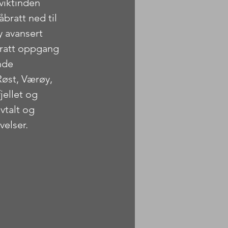
viktinden 
bratt ned til 
y avansert 
bratt oppgang 
nde 
Røst, Værøy, 
jellet og 
vtalt og 
elser. 