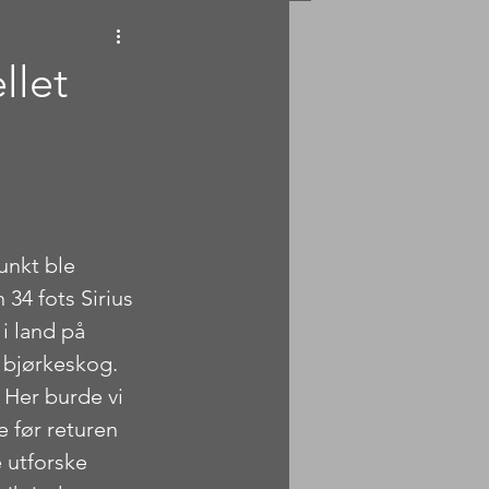
llet
unkt ble 
34 fots Sirius 
i land på 
n bjørkeskog. 
Her burde vi 
e før returen 
 utforske 