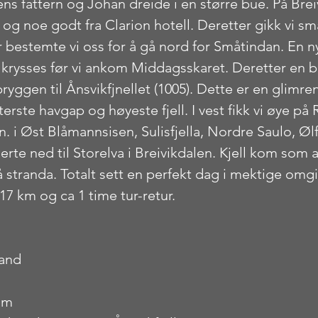
s fattern og Johan dreide i en større bue. På Brei
j og noe godt fra Clarion hotell. Deretter gikk vi små
r bestemte vi oss for å gå nord for Småtindan. En n
 krysses før vi ankom Middagsskaret. Deretter en 
ryggen til Ånsvikfjnellet (1005). Dette er en glimre
erste havgap og høyeste fjell. I vest fikk vi øye på 
 i Øst Blåmannsisen, Sulisfjella, Nordre Saulo, Ølf
nerte ned til Storelva i Breivikdalen. Kjell kom som a
 stranda. Totalt sett en perfekt dag i mektige omgiv
17 km og ca 1 time tur-retur.
land
 m