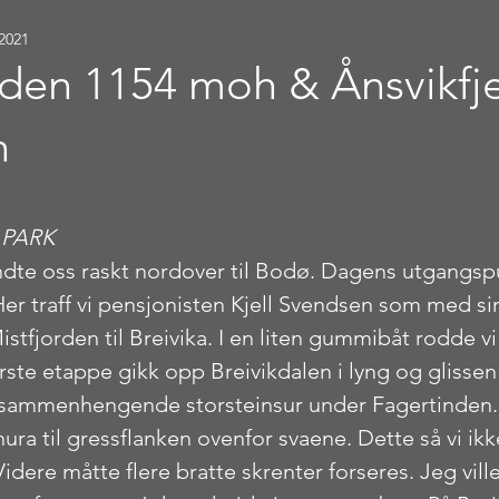
 2021
nden 1154 moh & Ånsvikfje
h
stjerner.
.PARK
endte oss raskt nordover til Bodø. Dagens utgangsp
er traff vi pensjonisten Kjell Svendsen som med sin 
istfjorden til Breivika. I en liten gummibåt rodde vi 
Første etappe gikk opp Breivikdalen i lyng og glisse
t sammenhengende storsteinsur under Fagertinden. 
ura til gressflanken ovenfor svaene. Dette så vi ikk
dere måtte flere bratte skrenter forseres. Jeg ville