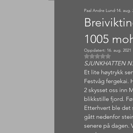
Paal Andre Lund
14. aug.
Sørlandet
Østlandet
Breivikti
1005 mo
Oppdatert:
16. aug. 2021
Gitt NaN av 5 
SJUNKHATTEN N
Et lite høytrykk s
Festvåg fergekai. H
2 skysset oss inn M
blikkstille fjord. 
Etterhvert ble de
gått nedenfor stein
senere på dagen. Vi