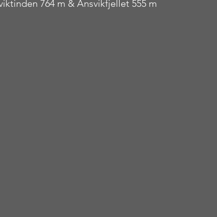
viktinden 764 m & Ånsvikfjellet 555 m