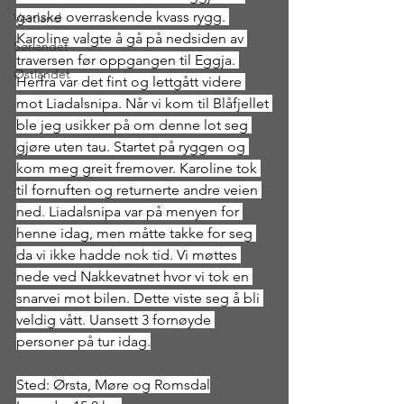
ganske overraskende kvass rygg. 
Vestland
Karoline valgte å gå på nedsiden av 
Sørlandet
traversen før oppgangen til Eggja. 
Østlandet
Herfra var det fint og lettgått videre 
mot Liadalsnipa. Når vi kom til Blåfjellet 
ble jeg usikker på om denne lot seg 
gjøre uten tau. Startet på ryggen og 
kom meg greit fremover. Karoline tok 
til fornuften og returnerte andre veien 
ned. Liadalsnipa var på menyen for 
henne idag, men måtte takke for seg 
da vi ikke hadde nok tid. Vi møttes 
nede ved Nakkevatnet hvor vi tok en 
snarvei mot bilen. Dette viste seg å bli 
veldig vått. Uansett 3 fornøyde 
personer på tur idag.
Sted: Ørsta, Møre og Romsdal