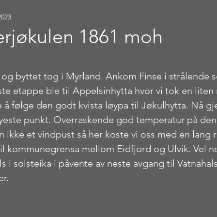
2023
rjøkulen 1861 moh
stjerner.
og byttet tog i Myrland. Ankom Finse i strålende s
rste etappe ble til Appelsinhytta hvor vi tok en liten 
 å følge den godt kvista løypa til Jøkulhytta. Nå g
øyeste punkt. Overraskende god temperatur på den
n ikke et vindpust så her koste vi oss med en lang r
til kommunegrensa mellom Eidfjord og Ulvik. Vel n
ls i solsteika i påvente av neste avgang til Vatnahal
er.