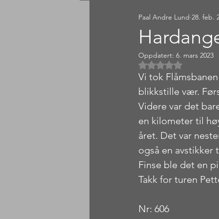
Paal Andre Lund
28. feb. 
Sørlandet
Østlandet
Hardange
Oppdatert:
6. mars 2023
Gitt NaN av 5 
Vi tok Flåmsbanen 
blikkstille vær. Fø
Videre var det bare
en kilometer til h
året. Det var neste
også en avstikker 
Finse ble det en pi
Takk for turen Pett
Nr: 606