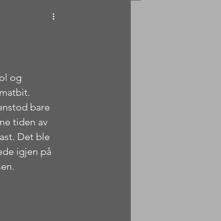
ol og 
matbit. 
jenstod bare 
ne tiden av 
ast. Det ble 
ede igjen på 
sen. 