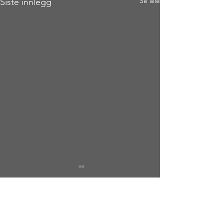
Se alle
Siste innlegg
0.0 / 5 (0)
Kommentarer