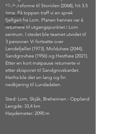
Kluftutefonne til Storivlen (2068), hit 3.5 
Vestland
time. På toppen traff vi en sprek 
Sørlandet
fjellgeit fra Lom. Planen hennes var å 
Østlandet
returnere til utgangspunktet i Lom 
sentrum. I stedet ble teamet utvidet til 
3 personer. Vi fortsatte over 
Lendefjellet (1973), Molduhøe (2044), 
Sandgrovhøe (1956) og Hesthøe (2021). 
Etter en kort matpause returnerte vi 
etter skisporet til Sandgrovskardet. 
Herfra ble det en lang og fin 
nedkjøring til Lundadalen.
Sted: Lom, Skjåk, Breheimen - Oppland
Lengde: 33,4 km
Høydemeter: 2090 m