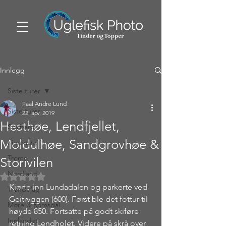
Innlegg
Siste turer
Paal Andre Lund
Siste turer
22. apr. 2019
Hesthøe, Lendfjellet,
Svalbard
Moldulhøe, Sandgrovhøe &
Finnmark
Troms
Storivilen
Nordland
Gitt NaN av 5 stjerner.
Kjørte inn Lundadalen og parkerte ved 
Trøndelag
Geitryggen (600). Først ble det fottur til 
Møre & Romsdal
høyde 850. Fortsatte på godt skiføre 
Innlandet
retning Lendholet. Videre på skrå over 