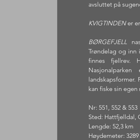
avsluttet på sugen
KVIGTINDEN
 er e
BØRGEFJELL
 nas
Trøndelag og inn i
finnes fjellrev.
Nasjonalparken
landskapsformer. P
kan fiske sin egen
Nr: 551, 552 & 553
Sted: Hattfjelldal
Lengde: 52,3 km
Høydemeter: 3289