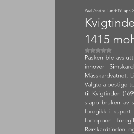
Paal Andre Lund
19. apr. 
Sørlandet
Østlandet
Kvigtind
1415 moh
Gitt NaN av 5 
Påsken ble avslutt
innover Simskard
Måsskardvatnet. Li
Valgte å bestige t
til Kvigtinden (16
slapp bruken av s
foregikk i kupert 
fortoppen foreg
Rørskardtinden og