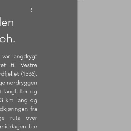
den
oh.
 var langdrygt 
t til Vestre 
jellet (1536). 
ige nordryggen 
 langfeller og 
.3 km lang og 
kjøringen fra 
e ruta over 
rmiddagen ble 