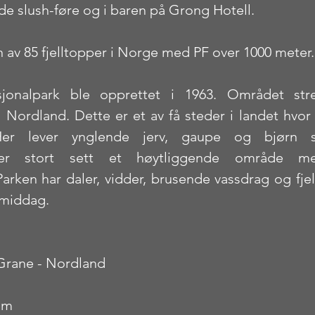
de slush-føre og i baren på Grong Hotell.
n av 85 fjelltopper i Norge med PF over 1000 meter.
jonalpark ble opprettet i 1963. Området stre
 Nordland. Dette er et av få steder i landet hvor
 Her lever ynglende jerv, gaupe og bjørn so
 er stort sett et høytliggende område me
arken har daler, vidder, brusende vassdrag og fje
 middag.
, Grane - Nordland
 m