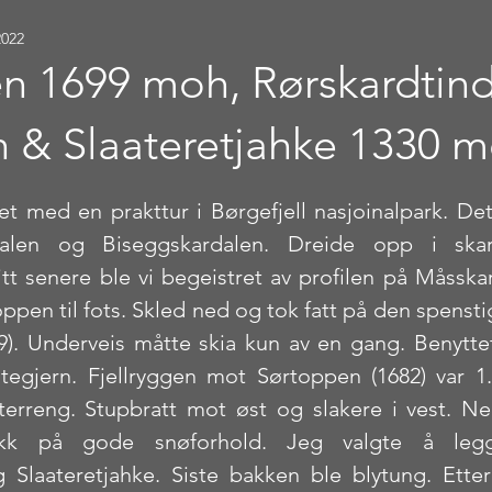
2022
en 1699 moh, Rørskardtin
 & Slaateretjahke 1330 m
stjerner.
et med en prakttur i Børgefjell nasjoinalpark. Det
alen og Biseggskardalen. Dreide opp i skare
tt senere ble vi begeistret av profilen på Måsskardf
oppen til fots. Skled ned og tok fatt på den spenst
99). Underveis måtte skia kun av en gang. Benyttet
tegjern. Fjellryggen mot Sørtoppen (1682) var 1
terreng. Stupbratt mot øst og slakere i vest. Ned
ikk på gode snøforhold. Jeg valgte å legg
 Slaateretjahke. Siste bakken ble blytung. Ette