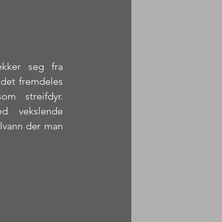
kker seg fra 
 det fremdeles 
m streifdyr. 
d vekslende 
llvann der man 