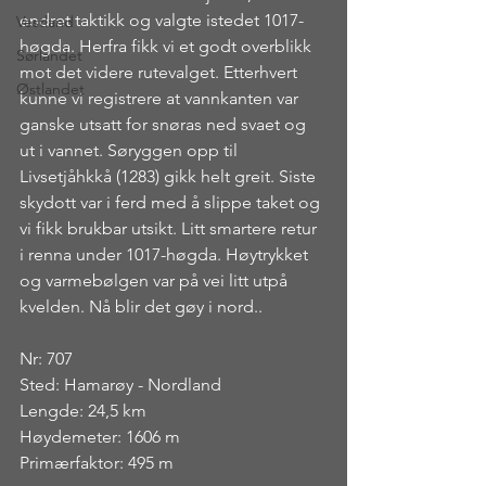
endret taktikk og valgte istedet 1017-
Vestland
høgda. Herfra fikk vi et godt overblikk 
Sørlandet
mot det videre rutevalget. Etterhvert 
Østlandet
kunne vi registrere at vannkanten var 
ganske utsatt for snøras ned svaet og 
ut i vannet. Søryggen opp til 
Livsetjåhkkå (1283) gikk helt greit. Siste 
skydott var i ferd med å slippe taket og 
vi fikk brukbar utsikt. Litt smartere retur 
i renna under 1017-høgda. Høytrykket 
og varmebølgen var på vei litt utpå 
kvelden. Nå blir det gøy i nord..
Nr: 707
Sted: Hamarøy - Nordland
Lengde: 24,5 km
Høydemeter: 1606 m
Primærfaktor: 495 m