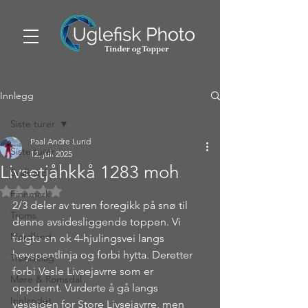
Innlegg
Siste turer
Paal Andre Lund
Siste turer
12. juli 2025
Livsetjåhkkå 1283 moh
Svalbard
Gitt NaN av 5 stjerner.
Finnmark
2/3 deler av turen foregikk på snø til 
Troms
denne avsidesliggende toppen. Vi 
Nordland
fulgte en ok 4-hjulingsvei langs 
høyspentlinja og forbi hytta. Deretter 
Trøndelag
forbi Vesle Livsejavrre som er 
Møre & Romsdal
oppdemt. Vurderte å gå langs 
Innlandet
vestsiden for Store Livsejavrre, men 