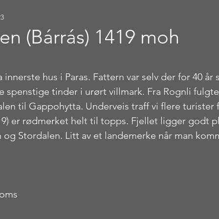
23
den (Bárrás) 1419 moh
stjerner.
innerste hus i Paras. Fattern var selv der for 40 år s
penstige tinder i urørt villmark. Fra Rognli fulgte 
en til Gappohytta. Underveis traff vi flere turister f
19) er rødmerket helt til topps. Fjellet ligger godt p
 og Stordalen. Litt av et landemerke når man kom
Troms