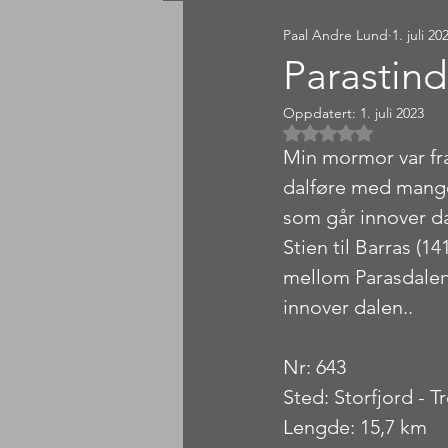
Paal Andre Lund
1. juli 20
Sørlandet
Østlandet
Parastin
Oppdatert:
1. juli 2023
Gitt NaN av 5 
Min mormor var fra 
dalføre med mange s
som går innover dal
Stien til Barras (14
mellom Parasdalen
innover dalen..
Nr: 643
Sted: Storfjord - 
Lengde: 15,7 km