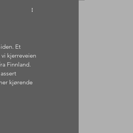
iden. Et 
vi kjerreveien 
ra Finnland. 
lassert 
mer kjørende 