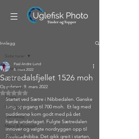
Innlegg
Siste turer
Paal Andre Lund
Siste turer
8. mars 2022
Sætredalsfjellet 1526 moh
Svalbard
Oppdatert:
9. mars 2022
Finnmark
Gitt NaN av 5 stjerner.
Troms
Startet ved Sætre i Nibbedalen. Ganske 
tung oppgang til 700 moh.  Et lag med  
Nordland
puddersnø kom godt med på det 
Trøndelag
harde underlaget. Fulgte Sætredalen 
Møre & Romsdal
innover og valgte nordryggen opp til 
Innlandet
Fivelstadnibba. Det gikk greit i starten, 