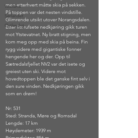
men etterhvert måtte skia på sekken. 
Vestland
På toppen var det nesten vindstille. 
Sørlandet
Glimrende utsikt utover Norangsdalen. 
Østlandet
Etter litt rufsete nedkjøring gikk turen 
mot Ytstevatnet. Ny bratt stigning, men 
kom meg opp med skia på beina. Fin 
rygg videre med gigantiske fonner 
hengende her og der. Opp til 
Sætredalsfjellet NV2 var det isete og 
greiest uten ski. Videre mot 
hovedtoppen ble det ganske fint selv i 
den sure vinden. Nedkjøringen gikk 
som en drøm!
Nr: 531
Sted: Stranda, Møre og Romsdal
Lengde: 17 km
Høydemeter: 1939 m
Primærfaktor: 856 m