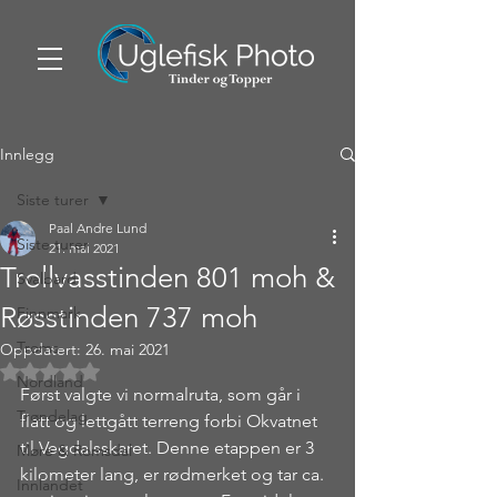
Innlegg
Siste turer
Paal Andre Lund
Siste turer
21. mai 2021
Trollvasstinden 801 moh &
Svalbard
Røsstinden 737 moh
Finnmark
Troms
Oppdatert:
26. mai 2021
Gitt NaN av 5 stjerner.
Nordland
Først valgte vi normalruta, som går i 
Trøndelag
flatt og lettgått terreng forbi Okvatnet 
til Vegdalsskaret. Denne etappen er 3 
Møre & Romsdal
kilometer lang, er rødmerket og tar ca. 
Innlandet