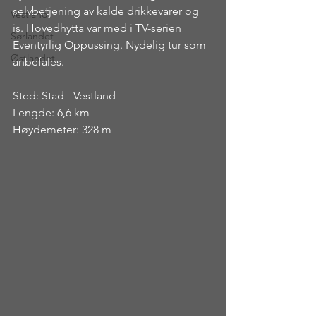
selvbetjening av kalde drikkevarer og 
Vestland
is. Hovedhytta var med i TV-serien 
Sørlandet
Eventyrlig Oppussing. Nydelig tur som 
Østlandet
anbefales.
Sted: Stad - Vestland
Lengde: 6,6 km
Høydemeter: 328 m