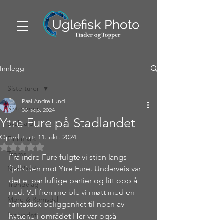
Innlegg
Siste turer
Paal Andre Lund
Siste turer
30. sep. 2024
Ytre Fure på Stadlandet
Svalbard
Oppdatert:
11. okt. 2024
Finnmark
Gitt NaN av 5 stjerner.
Troms
Fra Indre Fure fulgte vi stien langs 
fjellsiden mot Ytre Fure. Underveis var 
Nordland
det et par luftige partier og litt opp å 
Trøndelag
ned. Vel fremme ble vi møtt med en 
Møre & Romsdal
fantastisk beliggenhet til noen av 
Innlandet
hyttene i området Her var også 