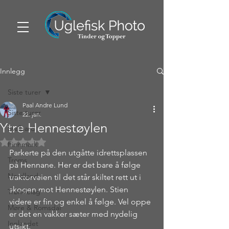
Innlegg
Siste turer
Paal Andre Lund
Siste turer
22. jan.
Ytre Hennestøylen
Svalbard
Gitt NaN av 5 stjerner.
Finnmark
Parkerte på den utgåtte idrettsplassen 
Troms
på Hennane. Her er det bare å følge 
Nordland
traktorveien til det står skiltet rett ut i 
skogen mot Hennestøylen. Stien 
Trøndelag
videre er fin og enkel å følge. Vel oppe 
Møre & Romsdal
er det en vakker sæter med nydelig 
Innlandet
utsikt. 