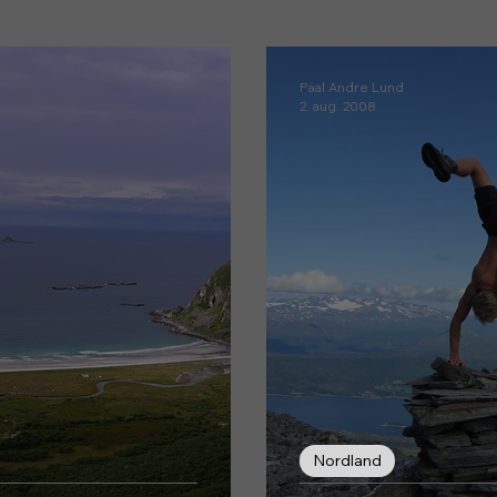
Innlandet
Vestland
Sørlandet
Østl
Paal Andre Lund
2. aug. 2008
Nordland