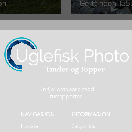
oh
Geittinden 15
En fjelldatabase med
turrapporter.
NAVIGASJON
INFORMASJON
Forside
Salgsvilkår