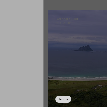
Møre & Romsdal
Paal Andre Lund
24. aug. 2012
Troms