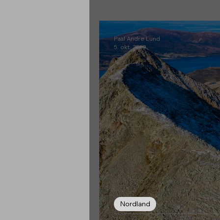
Møre & Romsdal
Paal Andre Lund
5. okt. 2019
Nordland