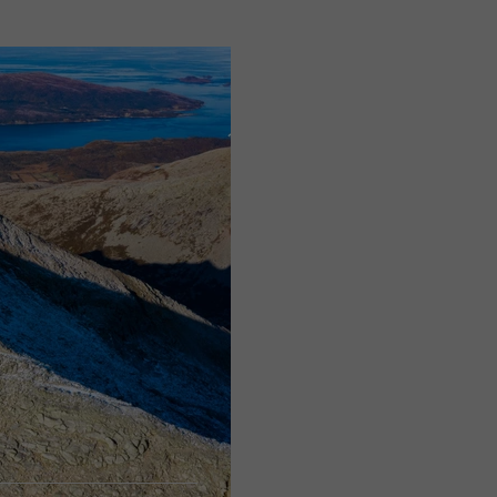
Innlandet
Vestland
Sørlandet
Østl