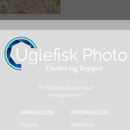
moh
En fjelldatabase med
turrapporter.
NAVIGASJON
INFORMASJON
Forside
Salgsvilkår