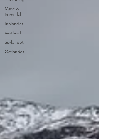
Møre &
Romsdal
Innlandet
Vestland
Sørlandet
Østlandet