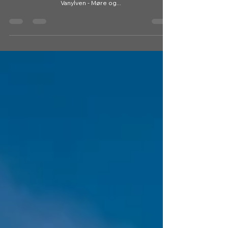
Fra grustaket fulgte jeg traktorveien til det stod skiltet
videre. Herfra er det god sti opp til Helgehornet. Sted:
Vanylven - Møre og...