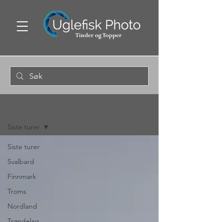
Fjellturer
Siste turer
Siste turer
Svalbard
Finnmark
Troms
Nordland
Trøndelag