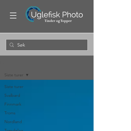
Fjellturer
Siste turer
Siste turer
Svalbard
Finnmark
Troms
Nordland
Trøndelag