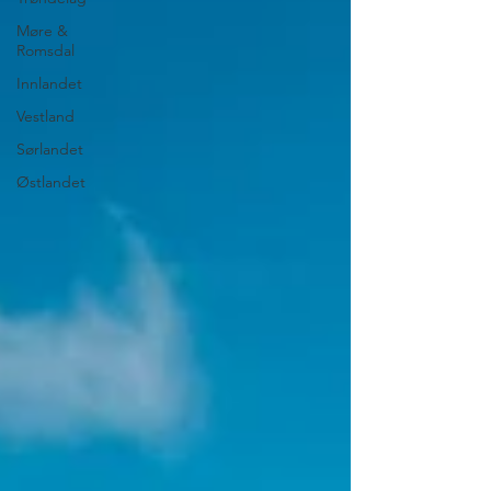
Møre &
Romsdal
Innlandet
Vestland
Sørlandet
Østlandet