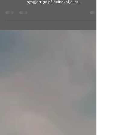
Dagen før ble det en praktfull tur til Gasskatjåhkkå
(1517). Vi ville tilbake til Gjerdalen og var ganske
nysgjerrige på Reinoksfjellet...