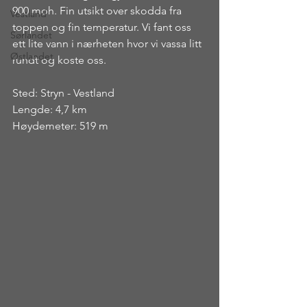
900 moh. Fin utsikt over skodda fra 
Vestland
toppen og fin temperatur. Vi fant oss 
Sørlandet
ett lite vann i nærheten hvor vi vassa litt 
Østlandet
rundt og koste oss.
Sted: Stryn - Vestland
Lengde: 4,7 km
Høydemeter: 519 m