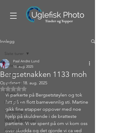
Innlegg
Siste turer
Paal Andre Lund
Siste turer
18. aug. 2025
Bergsetnakken 1133 moh
Svalbard
Oppdatert:
18. aug. 2025
Finnmark
Gitt NaN av 5 stjerner.
Troms
Vi parkerte på Bergsetstøylen og tok 
fatt på en flott barnevennlig sti. Martine 
Nordland
gikk fine etapper oppover med noe 
Trøndelag
hjelp på skuldrende i de bratteste 
Møre & Romsdal
partiene. Vi var spent på om vi kom oss 
Innlandet
over skodda og det gjorde vi ca ved 