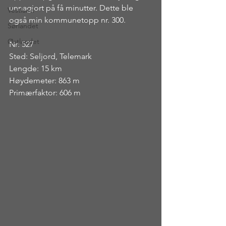
unnagjort på få minutter. Dette ble 
Vestland
også min kommunetopp nr. 300.
Sørlandet
Østlandet
Nr: 527
Sted: Seljord, Telemark
Lengde: 15 km
Høydemeter: 863 m
Primærfaktor: 606 m