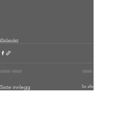
Østlandet
Se alle
Siste innlegg