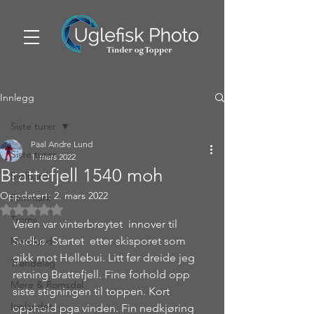
Innlegg
Siste turer
Paal Andre Lund
Siste turer
1. mars 2022
Brattefjell 1540 moh
Svalbard
Oppdatert:
2. mars 2022
Finnmark
Gitt NaN av 5 stjerner.
Troms
Veien var vinterbrøytet  innover til 
Sudbø. Startet  etter skisporet som 
Nordland
gikk mot Hellebui. Litt før dreide jeg 
Trøndelag
retning Brattefjell. Fine forhold opp 
Møre & Romsdal
siste stigningen til toppen. Kort 
Innlandet
opphold pga vinden. Fin nedkjøring 