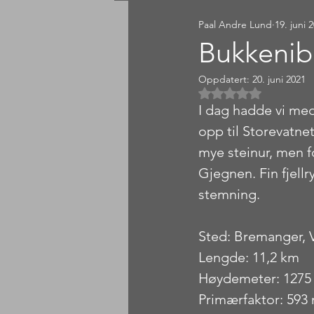
Paal Andre Lund
19. juni 
Sørlandet
Østlandet
Bukkeni
Oppdatert:
20. juni 2021
Gitt NaN av 5 
I dag hadde vi med
opp til Storevatnet
mye steinur, men fo
Gjegnen. Fin fjell
stemning.
Sted: Bremanger, 
Lengde: 11,2 km
Høydemeter: 1275
Primærfaktor: 593