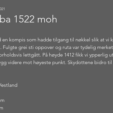
2021
bba 1522 moh
stjerner.
 en kompis som hadde tilgang til nøkkel slik at vi 
. Fulgte grei sti oppover og ruta var tydelig merket
rholdsvis lettgått. På høyde 1412 fikk vi ypperlig u
rygg videre mot høyeste punkt. Skydottene bidro til 
Vestland
 m
 m