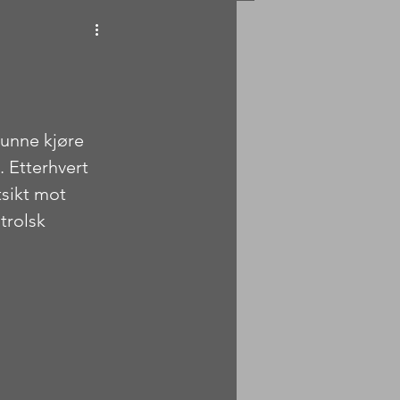
kunne kjøre 
. Etterhvert 
tsikt mot 
trolsk 