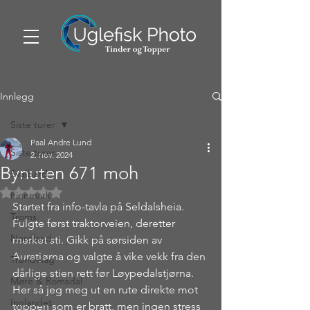
Innlegg
Siste turer
Paal Andre Lund
Siste turer
2. nov. 2024
Bynuten 671 moh
Svalbard
Gitt NaN av 5 stjerner.
Finnmark
Startet fra info-tavla på Seldalsheia. 
Troms
Fulgte først traktorveien, deretter 
Nordland
merket sti. Gikk på sørsiden av 
Auratjørna og valgte å vike vekk fra den 
Trøndelag
dårlige stien rett før Løypedalstjørna. 
Møre & Romsdal
Her så jeg meg ut en rute direkte mot 
Innlandet
toppen som er bratt, men ingen stress 