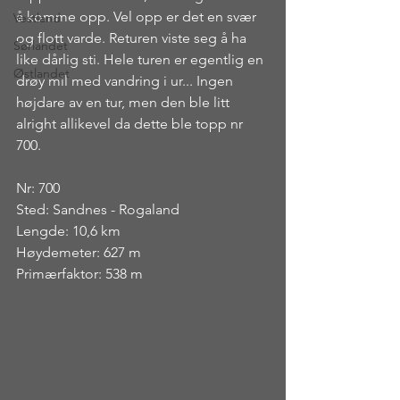
å komme opp. Vel opp er det en svær 
Vestland
og flott varde. Returen viste seg å ha 
Sørlandet
like dårlig sti. Hele turen er egentlig en 
Østlandet
drøy mil med vandring i ur... Ingen 
højdare av en tur, men den ble litt 
alright allikevel da dette ble topp nr 
700.
Nr: 700
Sted: Sandnes - Rogaland
Lengde: 10,6 km
Høydemeter: 627 m
Primærfaktor: 538 m