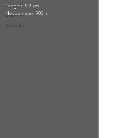
Lengde: 9,3 km
Vestland
Høydemeter: 900 m
Sørlandet
Østlandet