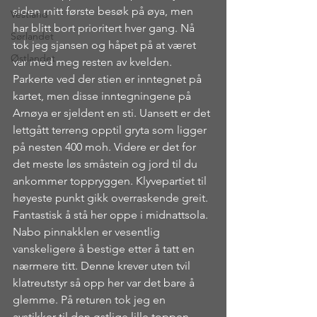
siden mitt første besøk på øya, men 
Vestland
har blitt bort prioritert hver gang. Nå 
Sørlandet
tok jeg sjansen og håpet på at været 
Østlandet
var med meg resten av kvelden. 
Parkerte ved der stien er inntegnet på 
kartet, men disse inntegningene på 
Arnøya er sjeldent en sti. Uansett er det 
lettgått terreng opptil gryta som ligger 
på nesten 400 moh. Videre er det for 
det meste løs småstein og jord til du 
ankommer toppryggen. Klyvepartiet til 
høyeste punkt gikk overraskende greit. 
Fantastisk å stå her oppe i midnattsola. 
Nabo pinnakklen er vesentlig 
vanskeligere å bestige etter å tatt en 
nærmere titt. Denne krever uten tvil 
klatreutstyr så opp her var det bare å 
glemme. På returen tok jeg en 
avstikker til den østlige lille toppen 