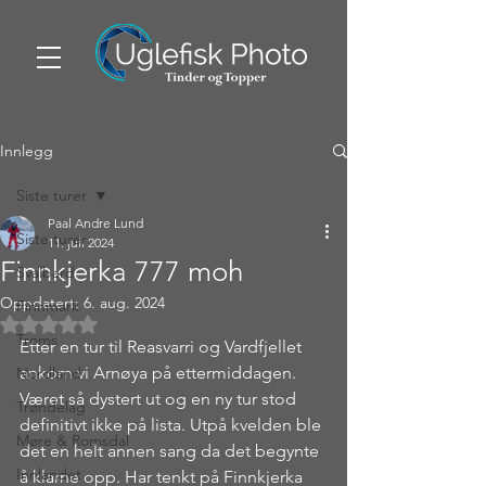
Innlegg
Siste turer
Paal Andre Lund
Siste turer
11. juli 2024
Finnkjerka 777 moh
Svalbard
Oppdatert:
6. aug. 2024
Finnmark
Gitt NaN av 5 stjerner.
Troms
Etter en tur til Reasvarri og Vardfjellet 
ankom vi Arnøya på ettermiddagen. 
Nordland
Været så dystert ut og en ny tur stod 
Trøndelag
definitivt ikke på lista. Utpå kvelden ble 
Møre & Romsdal
det en helt annen sang da det begynte 
Innlandet
å klarne opp. Har tenkt på Finnkjerka 