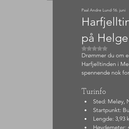
Paal Andre Lund
16. juni
Sørlandet
Østlandet
Harfjellti
på Helge
Gitt NaN av 5 
Drømmer du om en 
Harfjelltinden i Me
spennende nok for
Turinfo
Sted: Meløy, 
Startpunkt: B
Lengde: 3,93 
Høydemeter: 