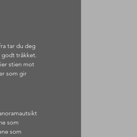
fra tar du deg 
 godt tråkket.
ier stien mot 
er som gir 
anoramautsikt 
ene som 
dene som 