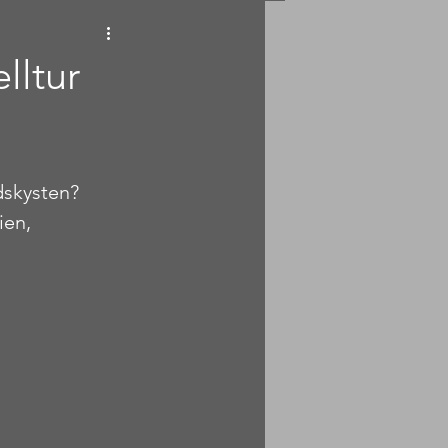
lltur
dskysten? 
ien, 