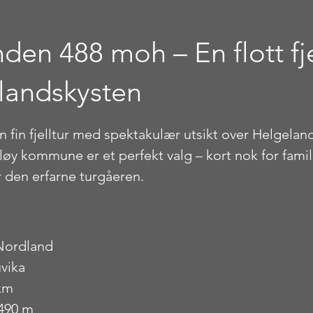
nden 488 moh – En flott fje
landskysten
stjerner.
fin fjelltur med spektakulær utsikt over Helgelan
løy kommune er et perfekt valg – kort nok for famil
 den erfarne turgåeren.
Nordland
uvika
km
490 m