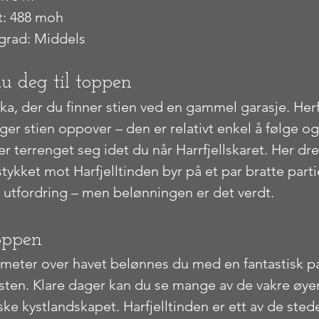
t: 488 moh
grad: Middels
u deg til toppen
ika, der du finner stien ved en gammel garasje. Her
ger stien oppover – den er relativt enkel å følge og
r terrenget seg idet du når Harrfjellskaret. Her dre
tykket mot Harfjelltinden byr på et par bratte parti
a utfordring – men belønningen er det verdt.
toppen
 meter over havet belønnes du med en fantastisk p
sten. Klare dager kan du se mange av de vakre øy
ske kystlandskapet. Harfjelltinden er ett av de ste