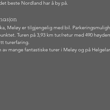
 det beste Nordland har å by på.
masjon
ka, Meløy er tilgjengelig med bil. Parkeringsmulighe
unktet. Turen på 3,93 km tur/retur med 490 høyde
tt turerfaring.
en av mange fantastiske turer i Meløy og på Helgela