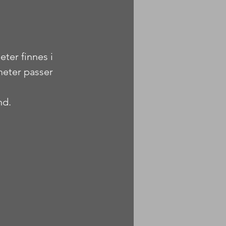
ter finnes i 
meter passer 
nd. 