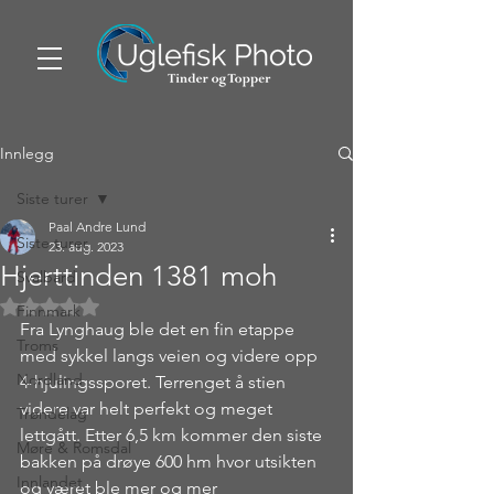
Innlegg
Siste turer
Paal Andre Lund
Siste turer
23. aug. 2023
Hjerttinden 1381 moh
Svalbard
Gitt NaN av 5 stjerner.
Finnmark
Fra Lynghaug ble det en fin etappe 
Troms
med sykkel langs veien og videre opp 
Nordland
4-hjulingssporet. Terrenget å stien 
videre var helt perfekt og meget 
Trøndelag
lettgått. Etter 6,5 km kommer den siste 
Møre & Romsdal
bakken på drøye 600 hm hvor utsikten 
Innlandet
og været ble mer og mer 