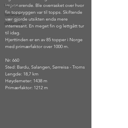
imponerende. Ble overrasket over hvor 
Vestland
fin toppryggen var til topps. Skiftende 
Sørlandet
vær gjorde utsikten enda mere 
Østlandet
interresant. En meget fin og lettgått tur 
til idag.
Hjerttinden er en av 85 topper i Norge 
med primærfaktor over 1000 m.
Nr: 660
Sted: Bardu, Salangen, Sørreisa - Troms
Lengde: 18,7 km
Høydemeter: 1438 m
Primærfaktor: 1212 m