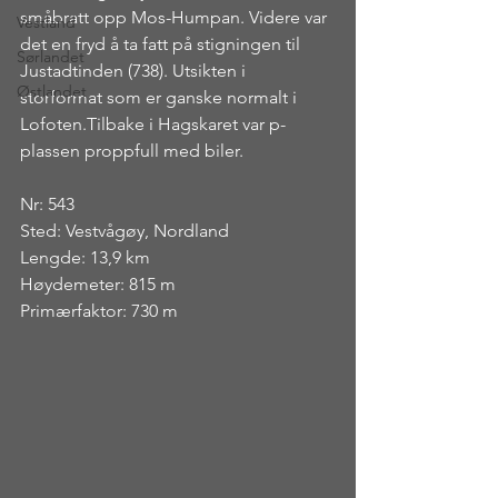
småbratt opp Mos-Humpan. Videre var 
Vestland
det en fryd å ta fatt på stigningen til 
Sørlandet
Justadtinden (738). Utsikten i 
Østlandet
storformat som er ganske normalt i 
Lofoten.Tilbake i Hagskaret var p-
plassen proppfull med biler.
Nr: 543
Sted: Vestvågøy, Nordland
Lengde: 13,9 km
Høydemeter: 815 m
Primærfaktor: 730 m