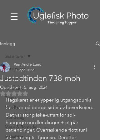
Innlegg
Siste turer
Paal Andre Lund
Siste turer
11. apr. 2022
Justadtinden 738 moh
Svalbard
Oppdatert:
5. aug. 2024
Finnmark
Gitt NaN av 5 stjerner.
Troms
Hagskaret er et ypperlig utgangspunkt 
for turer på begge sider av hovedveien. 
Nordland
Det var stor påske-utfart for sol-
Trøndelag
hungrige nordlendinger + et par 
Møre & Romsdal
østlendinger. Overraskende flott tur i 
Innlandet
lett terreng til Tjønnan. Deretter 