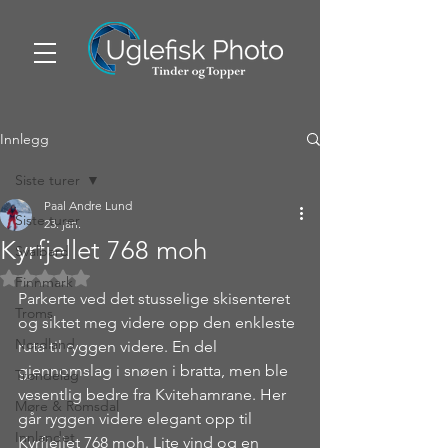
Innlegg
Siste turer
Paal Andre Lund
Siste turer
23. jan.
Kyrfjellet 768 moh
Svalbard
Gitt NaN av 5 stjerner.
Finnmark
Parkerte ved det stusselige skisenteret 
Troms
og siktet meg videre opp den enkleste 
Nordland
ruta til ryggen videre. En del 
gjennomslag i snøen i bratta, men ble 
Trøndelag
vesentlig bedre fra Kvitehamrane. Her 
Møre & Romsdal
går ryggen videre elegant opp til 
Innlandet
Kyrfjellet 768 moh. Lite vind og en 