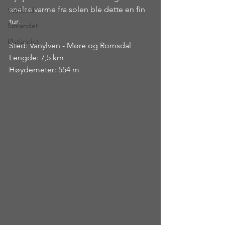
anelse varme fra solen ble dette en fin 
Vestland
tur.
Sørlandet
Østlandet
Sted: Vanylven - Møre og Romsdal
Lengde: 7,5 km
Høydemeter: 554 m