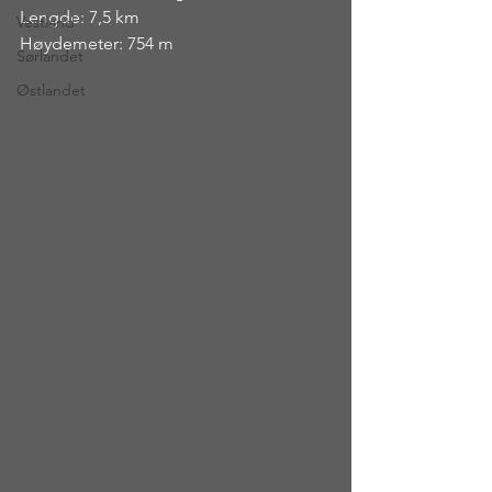
Lengde: 7,5 km
Vestland
Høydemeter: 754 m
Sørlandet
Østlandet