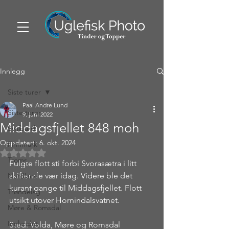
Innlegg
Siste turer
Paal Andre Lund
Siste turer
9. juni 2022
Middagsfjellet 848 moh
Svalbard
Oppdatert:
6. okt. 2024
Finnmark
Gitt NaN av 5 stjerner.
Troms
Fulgte flott sti forbi Svorasætra i litt 
skiftende vær idag. Videre ble det 
Nordland
kurant gange til Middagsfjellet. Flott 
Trøndelag
utsikt utover Hornindalsvatnet.
Møre & Romsdal
Innlandet
Sted: Volda, Møre og Romsdal