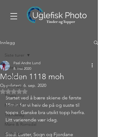
Innlegg
Siste turer
Paal Andre Lund
Siste turer
8. mai 2020
Molden 1118 moh
Svalbard
Oppdatert:
6. sep. 2020
Finnmark
Gitt NaN av 5 stjerner.
Troms
Startet ved å bære skiene de første 
15min før vi heiv de på og suste til 
Nordland
topps. Ganske bra utsikt topp herfra. 
Trøndelag
Litt varierende vær idag.
Møre & Romsdal
Innlandet
Sted: Luster, Sogn og Fjordane