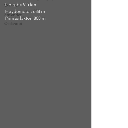
Lengde: 9,5 km
Vestland
Høydemeter: 688 m
Sørlandet
Primærfaktor: 808 m
Østlandet