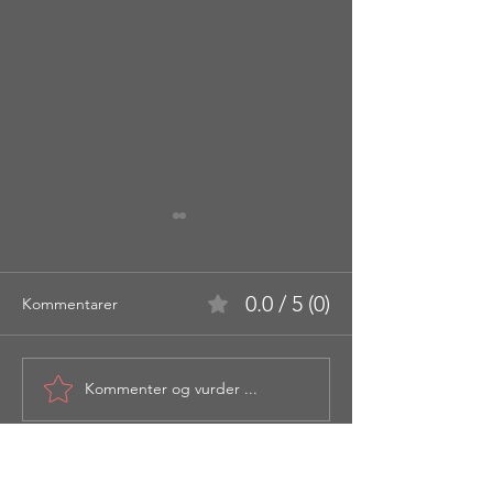
0.0 / 5 (0)
Kommentarer
Kommenter og vurder ...
Ragnarok - Via Ferrata,
Blålidalsfjellet 7
Loen
Slettevarden 69
Grønegga 634 
Fossedalsegga 