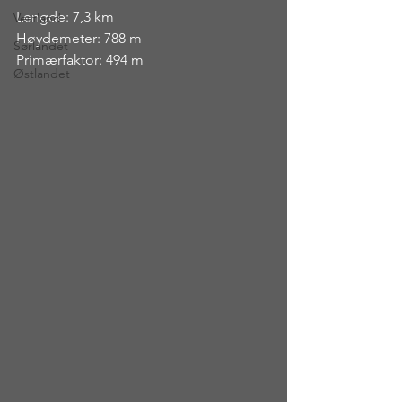
Lengde: 7,3 km
Vestland
Høydemeter: 788 m
Sørlandet
Primærfaktor: 494 m
Østlandet