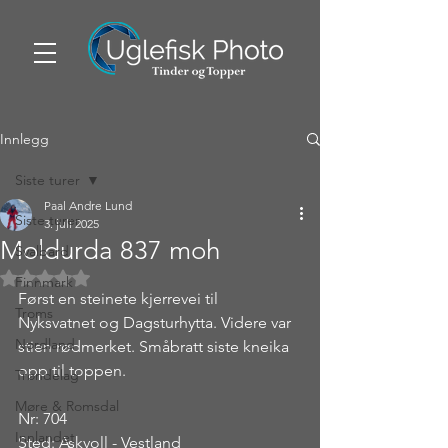
Innlegg
Siste turer
Paal Andre Lund
Siste turer
3. juli 2025
Moldurda 837 moh
Svalbard
Gitt NaN av 5 stjerner.
Finnmark
Først en steinete kjerrevei til 
Troms
Nyksvatnet og Dagsturhytta. Videre var 
Nordland
stien rødmerket. Småbratt siste kneika 
opp til toppen.
Trøndelag
Møre & Romsdal
Nr: 704
Innlandet
Sted: Askvoll - Vestland