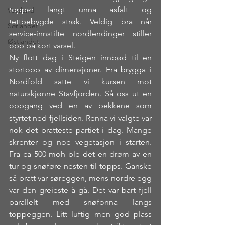
topper langt unna asfalt og 
Vestland
tettbebygde strøk. Veldig bra når 
Sørlandet
service-innstilte nordlendinger stiller 
Østlandet
opp på kort varsel.
Ny flott dag i Steigen innbød til en 
stortopp av dimensjoner. Fra brygga i 
Nordfold satte vi kursen mot 
naturskjønne Stavfjorden. Så oss ut en 
oppgang ved en av bekkene som 
styrtet ned fjellsiden. Renna vi valgte var 
nok det bratteste partiet i dag. Mange 
skrenter og noe vegetasjon i starten. 
Fra ca 500 moh ble det en drøm av en 
tur og snøføre nesten til topps. Ganske 
så bratt var søreggen, mens nordre egg 
var den greieste å gå. Det var bart fjell 
parallelt med snøfonna langs 
toppeggen. Litt luftig men god plass 