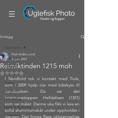
Innlegg
Siste turer
Paal Andre Lund
Siste turer
5. juni 2021
Reinviktinden 1215 moh
Svalbard
Gitt NaN av 5 stjerner.
Finnmark
I Nordfold tok vi kontakt med Truls, 
Troms
som i 2009 hjalp oss med båtskyss til 
Nordland
Sandbakken. Da var det 
kommunetoppen Helldalisen (1351) 
Trøndelag
som var målet. Denne uka fikk vi leie en 
Møre & Romsdal
solid aluminiumsbåt under oppholdet i 
Innlandet
Steigen. Det finnes flere utilgjengelige 