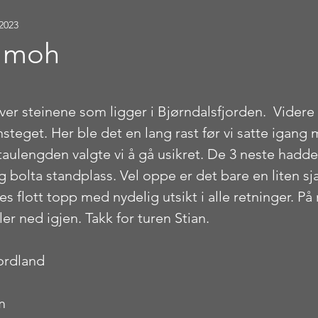
 2023
5 moh
stjerner.
er steinene som ligger i Bjørndalsfjorden.  Videre g
innsteget. Her ble det en lang rast før vi satte igang
taulengden valgte vi å gå usikret. De 3 neste hadde 
 bolta standplass. Vel oppe er det bare en liten s
es flott topp med nydelig utsikt i alle retninger. På 
ler ned igjen. Takk for turen Stian.
ordland
m