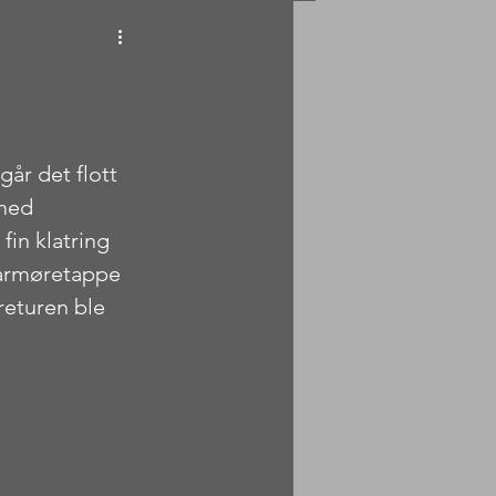
år det flott 
 med 
fin klatring 
jarmøretappe 
returen ble 