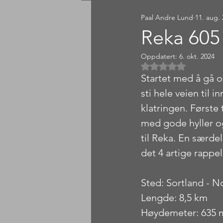
Paal Andre Lund
11. aug.
Sørlandet
Østlandet
Reka 60
Oppdatert:
6. okt. 2024
Gitt NaN av 5 
Startet med å gå ov
sti hele veien til 
klatringen. Første 
med gode hyller og
til Reka. En særdel
det 4 artige rappel
Sted: Sortland - N
Lengde: 8,5 km
Høydemeter: 635 