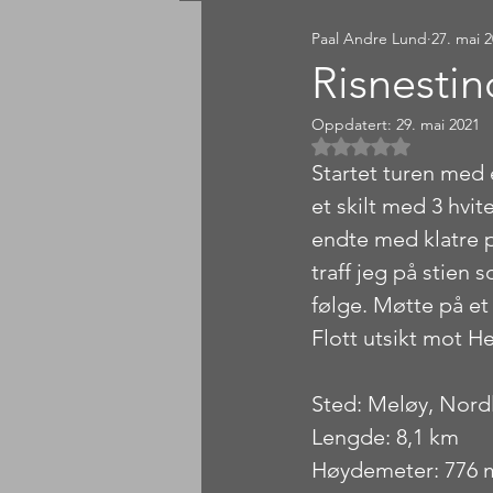
Paal Andre Lund
27. mai 
Sørlandet
Østlandet
Risnesti
Oppdatert:
29. mai 2021
Gitt NaN av 5 
Startet turen med e
et skilt med 3 hvite
endte med klatre p
traff jeg på stien 
følge. Møtte på et
Flott utsikt mot 
Sted: Meløy, Nord
Lengde: 8,1 km
Høydemeter: 776 