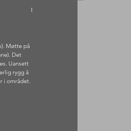
o). Møtte på 
nne). Det 
es. Uansett 
erlig rygg å 
r i området. 