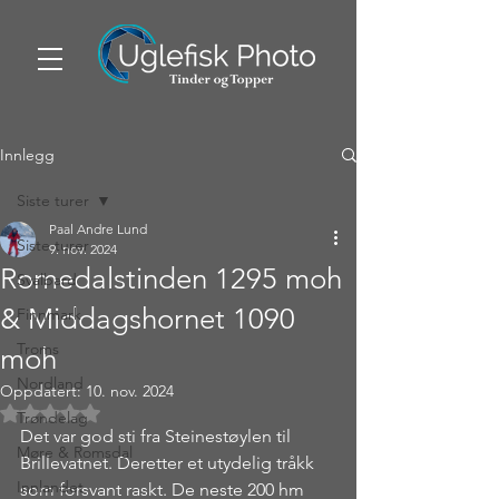
Innlegg
Siste turer
Paal Andre Lund
Siste turer
9. nov. 2024
Romedalstinden 1295 moh
Svalbard
& Middagshornet 1090
Finnmark
Troms
moh
Nordland
Oppdatert:
10. nov. 2024
Gitt NaN av 5 stjerner.
Trøndelag
Det var god sti fra Steinestøylen til 
Møre & Romsdal
Brillevatnet. Deretter et utydelig tråkk 
Innlandet
som forsvant raskt. De neste 200 hm 