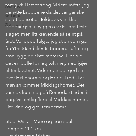
foregikk i lett terreng. Videre måtte jeg 
Vestland
benytte broddene da det var ganske 
Sørlandet
sleipt og isete. Heldigvis var ikke 
Østlandet
oppgangen til ryggen av det bratteste 
slaget, men litt krevende så seint på 
året. Vel oppe fulgte jeg stien som går 
fra Ytre Standalen til toppen. Luftig og 
smal rygg de siste meterne. Her ble 
det en bolle før jeg tok meg ned igjen 
til Brillevatnet. Videre var det god sti 
over Hallehornet og Høgeskreda før 
man ankommer Middagshornet. Det 
var nok kun meg på Romedalstinden i 
dag. Vesentlig flere til Middagshornet. 
Lite vind og grei temperatur.
Sted: Ørsta - Møre og Romsdal
Lengde: 11,1 km
Høydemeter: 1476 m