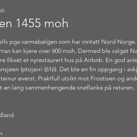
025
en 1455 moh
stjerner.
 fjells pga varmebølgen som har inntatt Nord Norge. 
 man kan kjøre over 600 moh. Dermed ble valget Na
e fikset et nyrestaurert hus på Airbnb. En god anl
innsjøen Iptojavri (616). Det ble en fin oppgang i avk
 steinur øverst. Praktfull utsikt mot Frostisen og an
et en lang sammenhengende snøflanke på returen..
dland
m