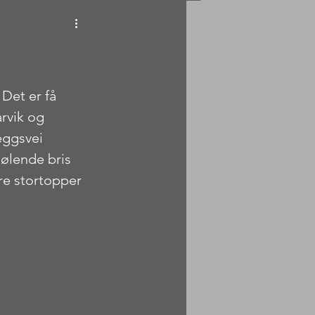
Det er få 
rvik og 
eggsvei 
jølende bris 
dre stortopper 