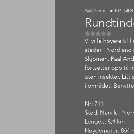
Paal Andre Lund
16. juli 2
Sørlandet
Østlandet
Rundtind
Gitt NaN av 5 
Vi ville høyere til
steder i Nordland
Skjomen. Paal Andr
fortsetter opp til 
uten insekter. Litt
i området. Benytt
Nr: 711
Sted: Narvik - Nor
Lengde: 8,4 km
Høydemeter: 864 