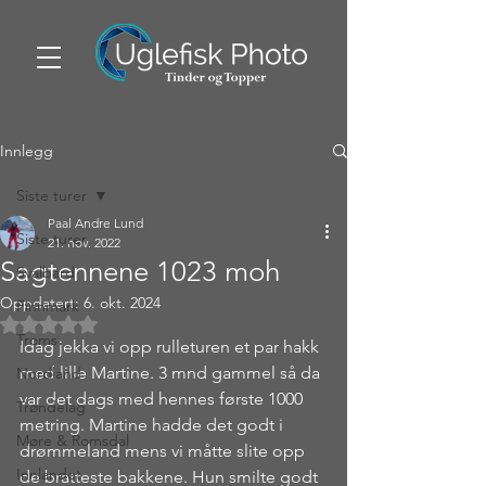
Innlegg
Siste turer
Paal Andre Lund
Siste turer
21. nov. 2022
Sagtennene 1023 moh
Svalbard
Oppdatert:
6. okt. 2024
Finnmark
Gitt NaN av 5 stjerner.
Troms
Idag jekka vi opp rulleturen et par hakk 
med lille Martine. 3 mnd gammel så da 
Nordland
var det dags med hennes første 1000 
Trøndelag
metring. Martine hadde det godt i 
Møre & Romsdal
drømmeland mens vi måtte slite opp 
Innlandet
de bratteste bakkene. Hun smilte godt 