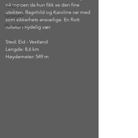
på toppen da hun fikk se den fine 
Vestland
utsikten. Ragnhild og Karoline var med 
Sørlandet
som sikkerhets ansvarlige. En flott 
Østlandet
rulletur i nydelig vær.
Sted: Eid - Vestland
Lengde: 8,6 km
Høydemeter: 549 m