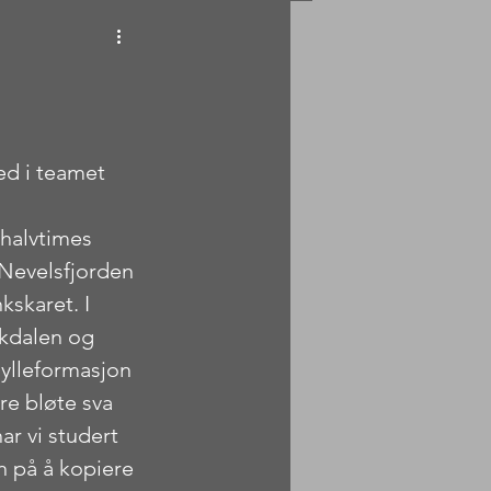
ed i teamet 
 halvtimes 
 Nevelsfjorden 
kskaret. I 
nkdalen og 
hylleformasjon 
re bløte sva 
r vi studert 
en på å kopiere 