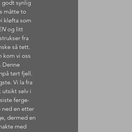
 godt synlig 
s måtte to 
i kløfta som 
EN
 og litt 
trukser fra 
ske så tett. 
n kom vi oss 
. Denne 
på tørt fjell. 
te. Vi la fra 
utsikt selv i 
siste ferge-
e ned en etter 
rge, dermed en 
smakte med 