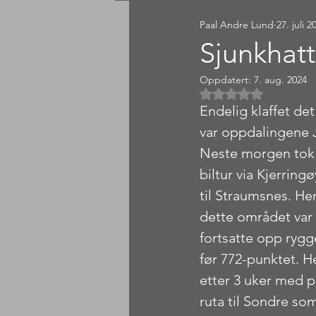
Paal Andre Lund
27. juli 2
Sørlandet
Østlandet
Sjunkhat
Oppdatert:
7. aug. 2024
Gitt NaN av 5 
Endelig klaffet de
var oppdalingene 
Neste morgen tok vi
biltur via Kjerring
til Straumsnes. Herf
dette området var 
fortsatte opp rygg
før 772-punktet. He
etter 3 uker med p
ruta til Sondre som