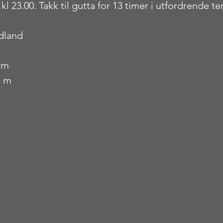
l 23.00. Takk til gutta for 13 timer i utfordrende ter
rdland
 m
7 m