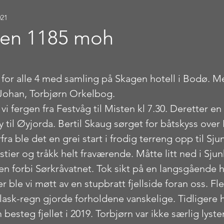
021
ten 1185 moh
stjerner.
t for alle 4 med samling på Skagen hotell i Bodø. M
Johan, Torbjørn Orkelbog.
 fergen fra Festvåg til Misten kl 7.30. Deretter en
øy til Øyjorda. Bertil Skaug sørget for båtskyss over
ra ble det en grei start i frodig terreng opp til Sjun
stier og tråkk helt fraværende. Måtte litt ned i Sju
en forbi Sørkråvatnet. Tok sikt på en langsgående 
r ble vi møtt av en stupbratt fjellside foran oss. Fle
lask-regn gjorde forholdene vanskelige. Tidligere ha
 besteg fjellet i 2019. Torbjørn var ikke særlig lyst