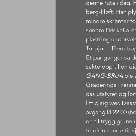
denne ruta i dag. P
berg-kløft. Han pl
mindre skrenter fo
senere fikk kalle-
plastring underveis
Torbjørn. Flere tra
Et par ganger så d
sakte opp til en d
GANG-BRUA
 ble 
Graderinga i renna 
oss utstyret og fort
litt disig vær. De
avgang kl 22.00 (ho
en til trygg grunn 
telefon-runde til 