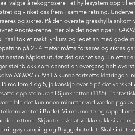
aal valgte å rekognosere i et hyllesystem opp til en
ystret og vinket oss frem i samme retning. Undervei
rseres og sikres. På den øverste gresshylla ankom v
navnet Andrés-renne. Her ble det noen riper i 
LAKK
. Paal tok et raskt lynkurs og ledet an med gode ins
ppetrinn på 2 - 4 meter måtte forseres og sikres gan
et nesten håpløst ut, før det ordnet seg. En etter e
iger steinblokk som dannet en overgang helt øverst
selve 
NØKKELEN
 til å kunne fortsette klatringen inn
lå mellom 4 og 5, ja kanskje over 5 på det vanskeligs
satte opp steinura til Sjunkhatten (1185). Fantastisk 
ssverre ble det kun noen minutter ved varden pga av 
tellrom ventet i Bodø). Vi returnerte og rappellert
under føttene. Skjønte raskt at vi ikke rakk siste fe
Kjerringøy camping og Bryggehotellet. Skal si det 