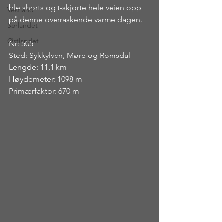
ble shorts og t-skjorte hele veien opp 
Vestland
på denne overraskende varme dagen.
Sørlandet
Østlandet
Nr: 505
Sted: Sykkylven, Møre og Romsdal
Lengde: 11,1 km
Høydemeter: 1098 m
Primærfaktor: 670 m