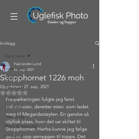
Innlegg
Siste turer
Paal Andre Lund
Siste turer
26. sep. 2021
Skopphornet 1226 moh
Svalbard
Oppdatert:
27. sep. 2021
Finnmark
Gitt NaN av 5 stjerner.
Troms
Fra parkeringen fulgte jeg først 
traktorveien, deretter stien  som ledet 
Nordland
meg til Megardsstøylen. En ganske så 
Trøndelag
idyllisk plass, hvor det var skiltet til 
Møre & Romsdal
Skopphornet. Herfra kunne jeg følge 
Innlandet
god sti opp sørryggen til topps. Det 