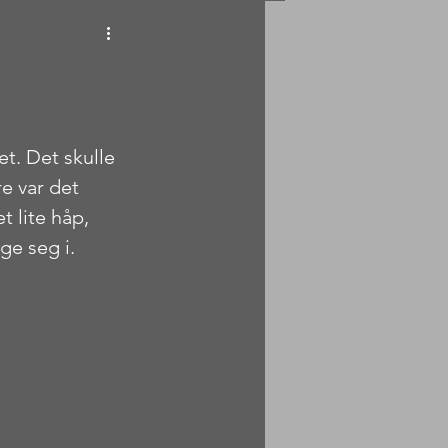
t. Det skulle 
e var det 
 lite håp, 
ge seg i. 