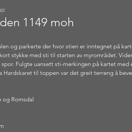
022
nden 1149 moh
stjerner.
len og parkerte der hvor stien er inntegnet på karte
kort stykke med sti til starten av myrområdet. Vider
 spor. Fulgte uansett sti-merkingen på kartet med et
 Hardskaret til toppen var det greit terreng å beve
e og Romsdal
 m