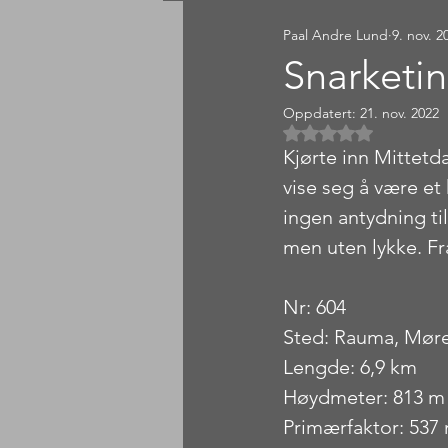
Paal Andre Lund
9. nov. 2
Sørlandet
Østlandet
Snarketi
Oppdatert:
21. nov. 2022
Gitt NaN av 5 
Kjørte inn Mittetda
vise seg å være et 
ingen antydning til
men uten lykke. Fra
Nr: 604
Sted: Rauma, Mør
Lengde: 6,9 km
Høydmeter: 813 m
Primærfaktor: 537