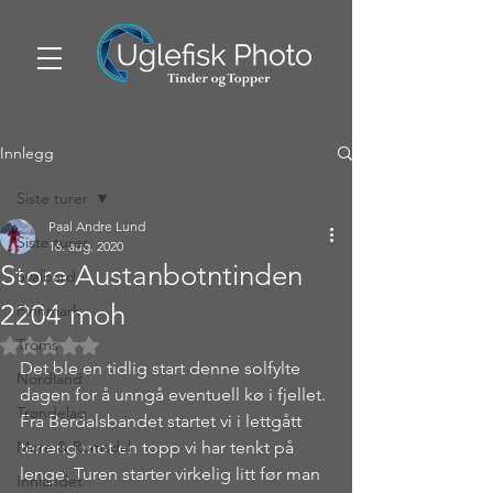
Innlegg
Siste turer
Paal Andre Lund
Siste turer
16. aug. 2020
Store Austanbotntinden
Svalbard
2204 moh
Finnmark
Troms
Gitt NaN av 5 stjerner.
Det ble en tidlig start denne solfylte 
Nordland
dagen for å unngå eventuell kø i fjellet. 
Trøndelag
Fra Berdalsbandet startet vi i lettgått 
Møre & Romsdal
terreng mot en topp vi har tenkt på 
lenge. Turen starter virkelig litt før man 
Innlandet