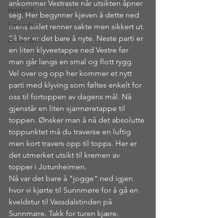
ankommer Vestraste når utsikten åpner 
Vestland
seg. Her begynner kjeven å dette ned 
Sørlandet
mens siklet renner sakte men sikkert ut. 
Så her er det bare å nyte. Neste parti er 
Østlandet
en liten klyveetappe ned Vestre før 
man går langs en smal og flott rygg. 
Vel over og opp her kommer et nytt 
parti med klyving som føltes enkelt for 
oss til fortoppen av dagens mål. Nå 
gjenstår en liten sjarmøretappe til 
toppen. Ønsker man å nå det absolutte 
toppunktet må du traverse en luftig 
men kort travers opp til topps. Her er 
det utmerket utsikt til kremen av 
topper i Jotunheimen. 
Nå var det bare å "jogge" ned igjen 
hvor vi kjørte til Sunnmøre for å gå en 
kveldstur til Vassdalstinden på 
Sunnmøre. Takk for turen kjære.