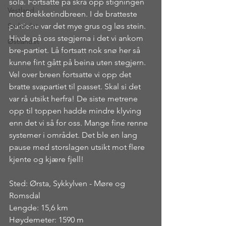
sola. Fortsatte på skrå opp stigningen 
Vestland
mot Brekketindbreen. I de bratteste 
Sørlandet
partiene var det mye grus og løs stein. 
Hivde på oss stegjerna i det vi ankom  
Østlandet
bre-partiet. Lå fortsatt nok snø her så 
kunne fint gått på beina uten stegjern. 
Vel over breen fortsatte vi opp det 
bratte svapartiet til passet. Skal si det 
var rå utsikt herfra! De siste metrene 
opp til toppen hadde mindre klyving 
enn det vi så for oss. Mange fine renne 
systemer i området. Det ble en lang 
pause med storslagen utsikt mot flere 
kjente og kjære fjell!
Sted: Ørsta, Sykkylven - Møre og 
Romsdal
Lengde: 15,6 km
Høydemeter: 1590 m