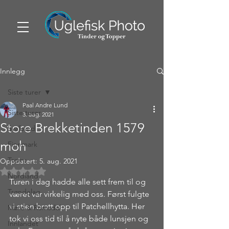
Innlegg
Siste turer
Paal Andre Lund
Siste turer
3. aug. 2021
Store Brekketinden 1579
Svalbard
moh
Finnmark
Troms
Oppdatert:
5. aug. 2021
Gitt NaN av 5 stjerner.
Nordland
Turen i dag hadde alle sett frem til og 
Trøndelag
været var virkelig med oss. Først fulgte 
vi stien bratt opp til Patchellhytta. Her 
Møre & Romsdal
tok vi oss tid til å nyte både lunsjen og 
Innlandet