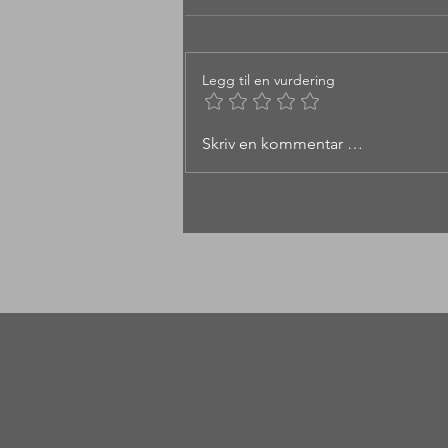
Legg til en vurdering
Båtfjellet 1117 moh i
Skriv en kommentar …
Namsskogan