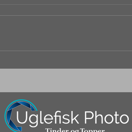
Fjelltur til Stororkelhøa 1524
moh i Oppdal