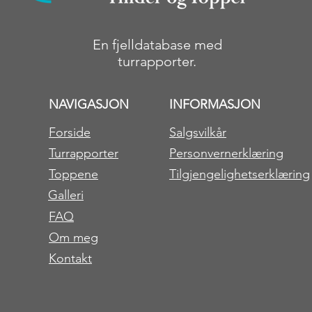
En fjelldatabase med
turrapporter.
NAVIGASJON
INFORMASJON
Forside
Salgsvilkår
Turrapporter
Personvernerklæring
Toppene
Tilgjengelighetserklæring
Galleri
FAQ
Om meg
Kontakt