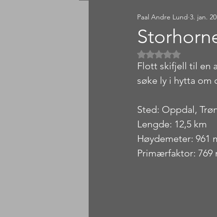
Paal Andre Lund
3. jan. 2
Sørlandet
Østlandet
Storhorn
Gitt NaN av 5 
Flott skifjell til e
søke ly i hytta om 
Sted: Oppdal, Trø
Lengde: 12,5 km
Høydemeter: 961 
Primærfaktor: 769