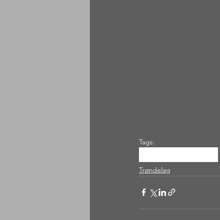
Tags:
oppdal
storhornet
Trøndelag