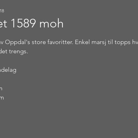
018
et 1589 moh
stjerner.
n av Oppdal's store favoritter. Enkel marsj til topps 
det trengs.
ndelag
m
 m