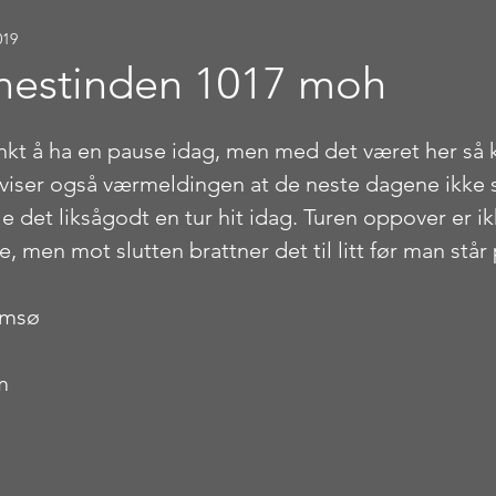
019
nnestinden 1017 moh
stjerner.
kt å ha en pause idag, men med det været her så k
å viser også værmeldingen at de neste dagene ikke s
e det liksågodt en tur hit idag. Turen oppover er ikk
e, men mot slutten brattner det til litt før man stå
omsø 
m