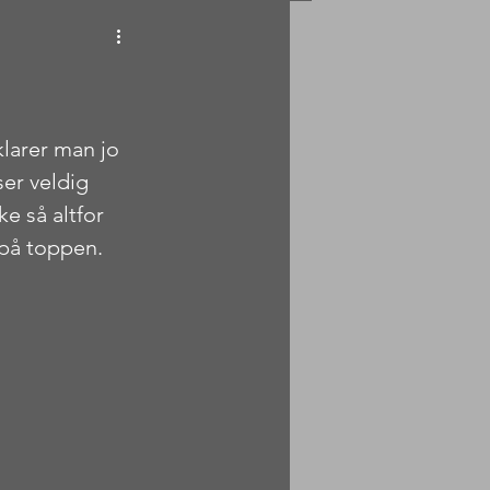
larer man jo 
er veldig 
e så altfor 
r på toppen.