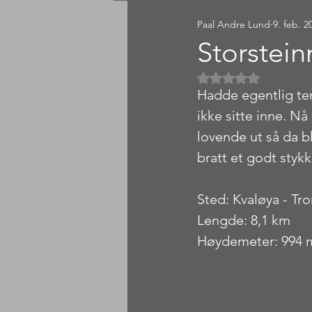
Paal Andre Lund
9. feb. 2
Sørlandet
Østlandet
Storstei
Gitt NaN av 5 
Hadde egentlig ten
ikke sitte inne. N
lovende ut så da bl
bratt et godt stykk
Sted: Kvaløya - Tr
Lengde: 8,1 km
Høydemeter: 994 