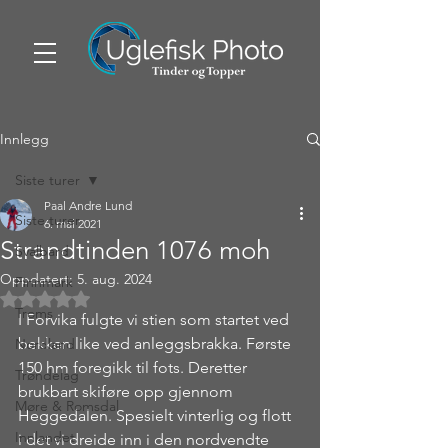
Innlegg
Siste turer
Paal Andre Lund
Siste turer
6. mai 2021
Strandtinden 1076 moh
Svalbard
Oppdatert:
5. aug. 2024
Finnmark
Gitt NaN av 5 stjerner.
Troms
I Forvika fulgte vi stien som startet ved 
bekken like ved anleggsbrakka. Første 
Nordland
150 hm foregikk til fots. Deretter 
Trøndelag
brukbart skiføre opp gjennom 
Møre & Romsdal
Heggedalen. Spesielt vinterlig og flott 
Innlandet
i det vi dreide inn i den nordvendte 