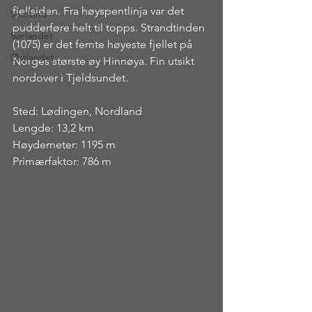
fjellsiden. Fra høyspentlinja var det 
Vestland
pudderføre helt til topps. Strandtinden 
Sørlandet
(1075) er det femte høyeste fjellet på 
Østlandet
Norges største øy Hinnøya. Fin utsikt 
nordover i Tjeldsundet.
Sted: Lødingen, Nordland
Lengde: 13,2 km
Høydemeter: 1195 m
Primærfaktor: 786 m