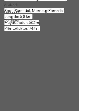
Vestland
Sted: Surnadal, Møre og Romsdal
Sørlandet
Lengde: 5,8 km 
Østlandet
Høydemeter: 682 m
Primærfaktor: 747 m