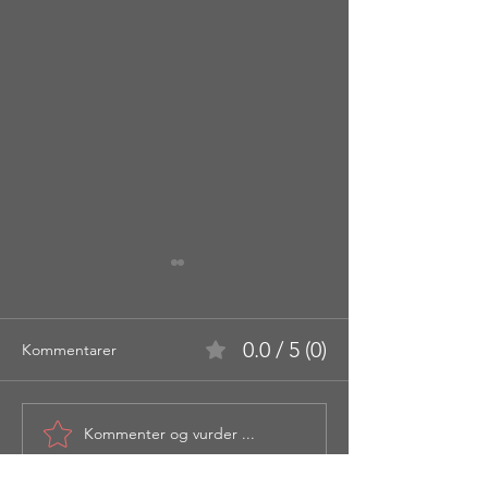
0.0 / 5 (0)
Kommentarer
Lesten 398 moh 
Kommenter og vurder ...
Sukkertoppen 314 moh -
Ålesund