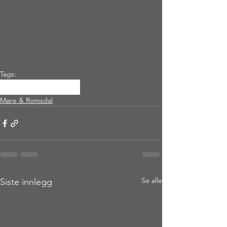
Tags:
surnadal
strengen
Møre & Romsdal
Se alle
Siste innlegg