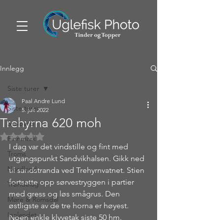
Innlegg
Siste turer
Paal Andre Lund
Siste turer
5. juli 2022
Trehyrna 620 moh
Svalbard
Gitt NaN av 5 stjerner.
Finnmark
I dag var det vindstille og fint med 
Troms
utgangspunkt Sandvikhalsen. Gikk ned 
Nordland
til sandstranda ved Trehyrnvatnet. Stien 
fortsatte opp sørvestryggen i partier 
Trøndelag
med gress og løs smågrus. Den 
Møre & Romsdal
østligste av de tre horna er høyest. 
Innlandet
Noen enkle klyvetak siste 50 hm. 