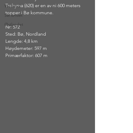
Trehyrna (620) er en av ni 600 meters 
Vestland
topper i Bø kommune.
Sørlandet
Østlandet
Nr: 572
Sted: Bø, Nordland
Lengde: 4,8 km
Høydemeter: 597 m
Primærfaktor: 607 m