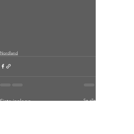
Nordland
Se alle
Siste innlegg