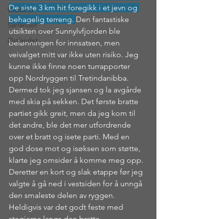
De siste 3 km hit foregikk i et jevn og 
Vestland
behagelig terreng. 
Den fantastiske 
Sørlandet
utsikten over Sunnylvfjorden ble 
Østlandet
belønningen for innsatsen, men 
veivalget mitt var ikke uten risiko. Jeg 
kunne ikke finne noen turrapporter 
opp Nordryggen til Tretindanibba. 
Dermed tok jeg sjansen og la avgårde 
med skia på sekken. Det første bratte 
partiet gikk greit, men da jeg kom til 
det andre, ble det mer utfordrende 
over et bratt og isete parti. Med en 
god dose mot og isøksen som støtte, 
klarte jeg omsider å komme meg opp. 
Deretter en kort og slak etappe før jeg 
valgte å gå ned i vestsiden for å unngå 
den smaleste delen av ryggen. 
Heldigvis var det godt feste med 
stegjerna langs den bratte 