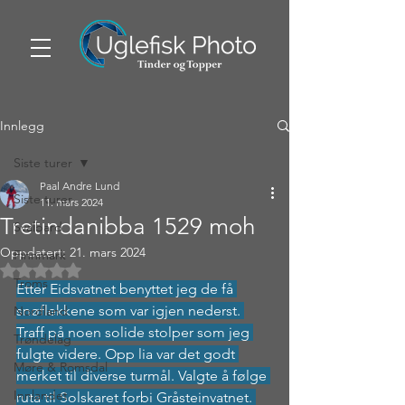
Innlegg
Siste turer
Paal Andre Lund
Siste turer
11. mars 2024
Tretindanibba 1529 moh
Svalbard
Oppdatert:
21. mars 2024
Finnmark
Gitt NaN av 5 stjerner.
Troms
Etter Eidsvatnet benyttet jeg de få 
snøflekkene som var igjen nederst. 
Nordland
Traff på noen solide stolper som jeg 
Trøndelag
fulgte videre. Opp lia var det godt 
Møre & Romsdal
merket til diverse turmål. Valgte å følge 
Innlandet
ruta til Solskaret forbi Gråsteinvatnet. 