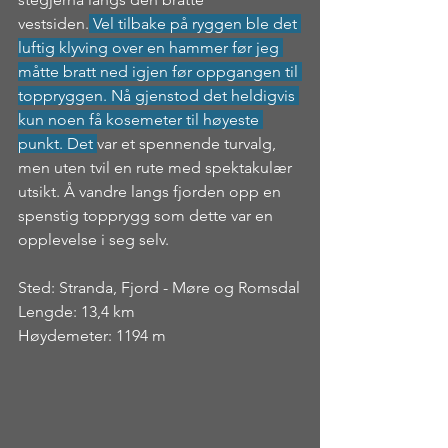
vestsiden.
 Vel tilbake på ryggen ble det 
luftig klyving over en hammer før jeg 
måtte bratt ned igjen før oppgangen til 
toppryggen. Nå gjenstod det heldigvis 
kun noen få kosemeter til høyeste 
punkt. Det 
var et spennende turvalg, 
men uten tvil en rute med spektakulær 
utsikt. Å vandre langs fjorden opp en 
spenstig topprygg som dette var en 
opplevelse i seg selv.
Sted: Stranda, Fjord - Møre og Romsdal
Lengde: 13,4 km
Høydemeter: 1194 m